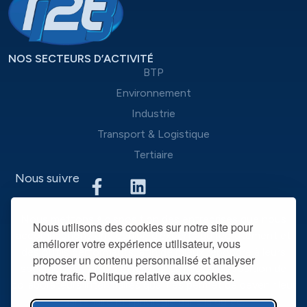
NOS SECTEURS D’ACTIVITÉ
BTP
Environnement
Industrie
Transport & Logistique
Tertiaire
Nous suivre
Nous mettons à disposition des entreprises que nous
Nous utilisons des cookies sur notre site pour
accompagnons une équipe d’experts du recrutement et
améliorer votre expérience utilisateur, vous
des outils performants, afin de mieux répondre à leurs
proposer un contenu personnalisé et analyser
spécificités et leurs attentes. La mise à disposition de
notre trafic. Politique relative aux cookies.
collaborateurs intérimaires qualifiés permet de devenir leur
partenaire RH privilégié dans la durée.