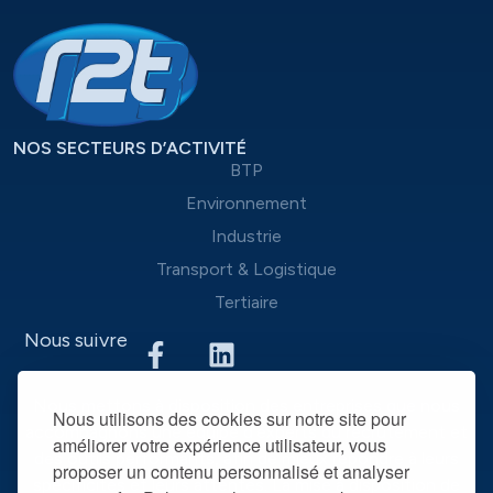
NOS SECTEURS D’ACTIVITÉ
BTP
Environnement
Industrie
Transport & Logistique
Tertiaire
Nous suivre
Nous mettons à disposition des entreprises que nous
Nous utilisons des cookies sur notre site pour
accompagnons une équipe d’experts du recrutement et
améliorer votre expérience utilisateur, vous
des outils performants, afin de mieux répondre à leurs
proposer un contenu personnalisé et analyser
spécificités et leurs attentes. La mise à disposition de