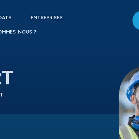
DATS
ENTREPRISES
OMMES-NOUS ?
2T
2T