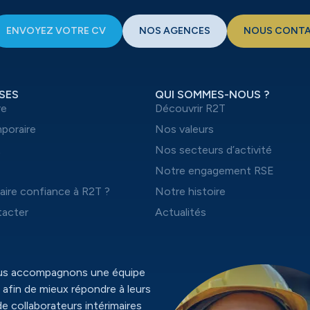
ENVOYEZ VOTRE CV
NOS AGENCES
NOUS CONT
SES
QUI SOMMES-NOUS ?
re
Découvrir R2T
mporaire
Nos valeurs
t
Nos secteurs d’activité
Notre engagement RSE
aire confiance à R2T ?
Notre histoire
acter
Actualités
ous accompagnons une équipe
 afin de mieux répondre à leurs
de collaborateurs intérimaires