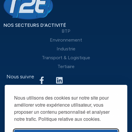
NOS SECTEURS D’ACTIVITÉ
BTP
Environnement
Industrie
Transport & Logistique
Tertiaire
Nous suivre
Nous mettons à disposition des entreprises que nous
Nous utilisons des cookies sur notre site pour
accompagnons une équipe d’experts du recrutement et
améliorer votre expérience utilisateur, vous
des outils performants, afin de mieux répondre à leurs
proposer un contenu personnalisé et analyser
spécificités et leurs attentes. La mise à disposition de
notre trafic. Politique relative aux cookies.
collaborateurs intérimaires qualifiés permet de devenir leur
partenaire RH privilégié dans la durée.