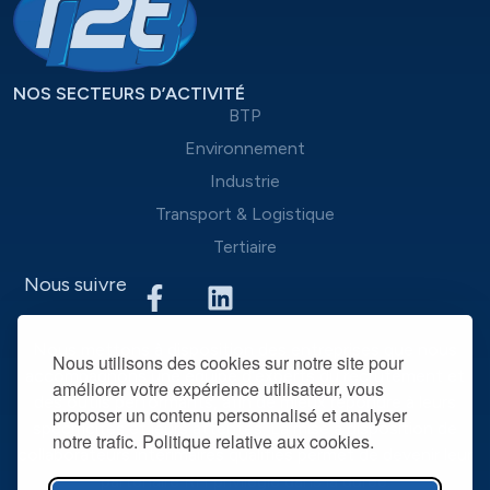
NOS SECTEURS D’ACTIVITÉ
BTP
Environnement
Industrie
Transport & Logistique
Tertiaire
Nous suivre
Nous mettons à disposition des entreprises que nous
Nous utilisons des cookies sur notre site pour
accompagnons une équipe d’experts du recrutement et
améliorer votre expérience utilisateur, vous
des outils performants, afin de mieux répondre à leurs
proposer un contenu personnalisé et analyser
spécificités et leurs attentes. La mise à disposition de
notre trafic. Politique relative aux cookies.
collaborateurs intérimaires qualifiés permet de devenir leur
partenaire RH privilégié dans la durée.