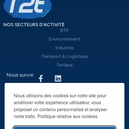
NOS SECTEURS D’ACTIVITÉ
BTP
Environnement
Industrie
Transport & Logistique
Tertiaire
Nous suivre
Nous mettons à disposition des entreprises que nous
Nous utilisons des cookies sur notre site pour
accompagnons une équipe d’experts du recrutement et
améliorer votre expérience utilisateur, vous
des outils performants, afin de mieux répondre à leurs
proposer un contenu personnalisé et analyser
spécificités et leurs attentes. La mise à disposition de
notre trafic. Politique relative aux cookies.
collaborateurs intérimaires qualifiés permet de devenir leur
partenaire RH privilégié dans la durée.