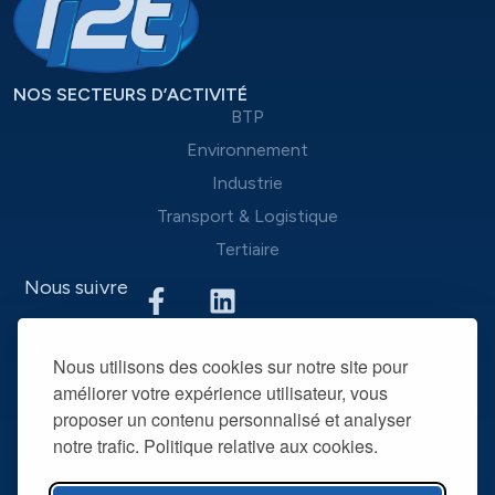
NOS SECTEURS D’ACTIVITÉ
BTP
Environnement
Industrie
Transport & Logistique
Tertiaire
Nous suivre
Nous mettons à disposition des entreprises que nous
Nous utilisons des cookies sur notre site pour
accompagnons une équipe d’experts du recrutement et
améliorer votre expérience utilisateur, vous
des outils performants, afin de mieux répondre à leurs
proposer un contenu personnalisé et analyser
spécificités et leurs attentes. La mise à disposition de
notre trafic. Politique relative aux cookies.
collaborateurs intérimaires qualifiés permet de devenir leur
partenaire RH privilégié dans la durée.