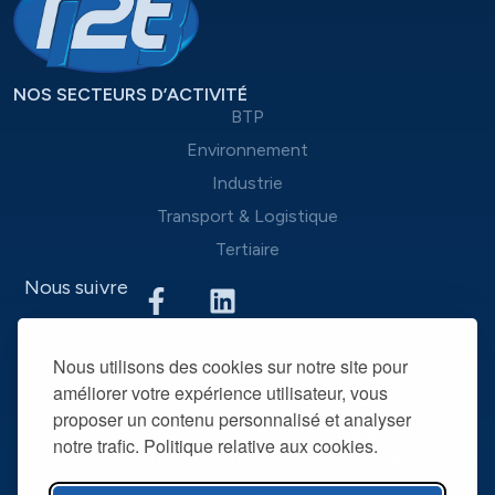
NOS SECTEURS D’ACTIVITÉ
BTP
Environnement
Industrie
Transport & Logistique
Tertiaire
Nous suivre
Nous mettons à disposition des entreprises que nous
Nous utilisons des cookies sur notre site pour
accompagnons une équipe d’experts du recrutement et
améliorer votre expérience utilisateur, vous
des outils performants, afin de mieux répondre à leurs
proposer un contenu personnalisé et analyser
spécificités et leurs attentes. La mise à disposition de
notre trafic. Politique relative aux cookies.
collaborateurs intérimaires qualifiés permet de devenir leur
partenaire RH privilégié dans la durée.