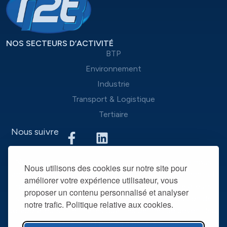
NOS SECTEURS D’ACTIVITÉ
BTP
Environnement
Industrie
Transport & Logistique
Tertiaire
Nous suivre
Nous mettons à disposition des entreprises que nous
Nous utilisons des cookies sur notre site pour
accompagnons une équipe d’experts du recrutement et
améliorer votre expérience utilisateur, vous
des outils performants, afin de mieux répondre à leurs
proposer un contenu personnalisé et analyser
spécificités et leurs attentes. La mise à disposition de
notre trafic. Politique relative aux cookies.
collaborateurs intérimaires qualifiés permet de devenir leur
partenaire RH privilégié dans la durée.