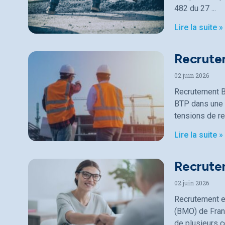
482 du 27
Lire la suite »
Recrute
02 juin 2026
Recrutement B
BTP dans une p
tensions de r
Lire la suite »
Recrutem
02 juin 2026
Recrutement en
(BMO) de Fran
de plusieurs c