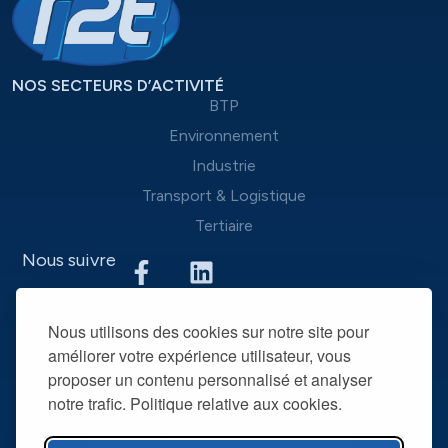
NOS SECTEURS D’ACTIVITÉ
BTP
Environnement
Industrie
Transport & Logistique
Tertiaire
Nous suivre
Nous mettons à disposition des entreprises que nous
Nous utilisons des cookies sur notre site pour
accompagnons une équipe d’experts du recrutement et
améliorer votre expérience utilisateur, vous
des outils performants, afin de mieux répondre à leurs
proposer un contenu personnalisé et analyser
spécificités et leurs attentes. La mise à disposition de
notre trafic. Politique relative aux cookies.
collaborateurs intérimaires qualifiés permet de devenir leur
partenaire RH privilégié dans la durée.