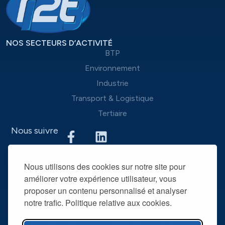
NOS SECTEURS D’ACTIVITÉ
BTP
Environnement
Industrie
Transport & Logistique
Tertiaire
Nous suivre
Nous mettons à disposition des entreprises que nous
Nous utilisons des cookies sur notre site pour
accompagnons une équipe d’experts du recrutement et
améliorer votre expérience utilisateur, vous
des outils performants, afin de mieux répondre à leurs
proposer un contenu personnalisé et analyser
spécificités et leurs attentes. La mise à disposition de
notre trafic. Politique relative aux cookies.
collaborateurs intérimaires qualifiés permet de devenir leur
partenaire RH privilégié dans la durée.