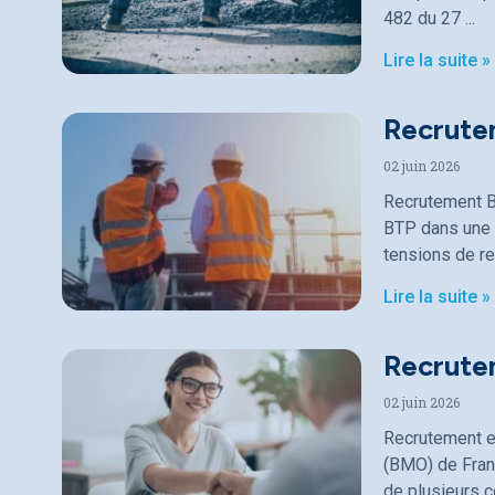
482 du 27
Lire la suite »
Recrute
02 juin 2026
Recrutement B
BTP dans une p
tensions de r
Lire la suite »
Recrutem
02 juin 2026
Recrutement en
(BMO) de Fran
de plusieurs c