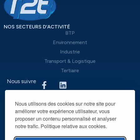
NOS SECTEURS D’ACTIVITÉ
BTP
Environnement
Industrie
Transport & Logistique
Tertiaire
Nous suivre
Nous mettons à disposition des entreprises que nous
Nous utilisons des cookies sur notre site pour
accompagnons une équipe d’experts du recrutement et
améliorer votre expérience utilisateur, vous
des outils performants, afin de mieux répondre à leurs
proposer un contenu personnalisé et analyser
spécificités et leurs attentes. La mise à disposition de
notre trafic. Politique relative aux cookies.
collaborateurs intérimaires qualifiés permet de devenir leur
partenaire RH privilégié dans la durée.