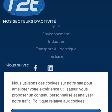
NOS SECTEURS D’ACTIVITÉ
BTP
Environnement
Industrie
Transport & Logistique
Tertiaire
Nous suivre
Nous mettons à disposition des entreprises que nous
Nous utilisons des cookies sur notre site pour
accompagnons une équipe d’experts du recrutement et
améliorer votre expérience utilisateur, vous
des outils performants, afin de mieux répondre à leurs
proposer un contenu personnalisé et analyser
spécificités et leurs attentes. La mise à disposition de
notre trafic. Politique relative aux cookies.
collaborateurs intérimaires qualifiés permet de devenir leur
partenaire RH privilégié dans la durée.