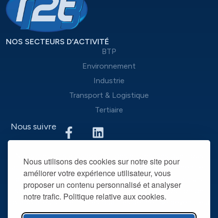
NOS SECTEURS D’ACTIVITÉ
BTP
Environnement
Industrie
Transport & Logistique
Tertiaire
Nous suivre
Nous mettons à disposition des entreprises que nous
Nous utilisons des cookies sur notre site pour
accompagnons une équipe d’experts du recrutement et
améliorer votre expérience utilisateur, vous
des outils performants, afin de mieux répondre à leurs
proposer un contenu personnalisé et analyser
spécificités et leurs attentes. La mise à disposition de
notre trafic. Politique relative aux cookies.
collaborateurs intérimaires qualifiés permet de devenir leur
partenaire RH privilégié dans la durée.