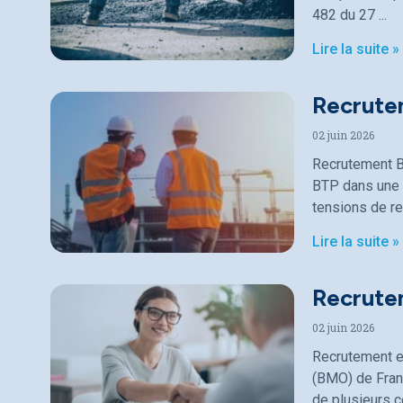
482 du 27
Lire la suite »
Recrute
02 juin 2026
Recrutement B
BTP dans une p
tensions de r
Lire la suite »
Recrutem
02 juin 2026
Recrutement en
(BMO) de Fran
de plusieurs c