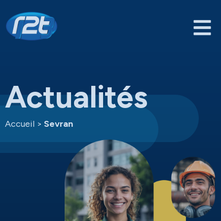
Actualités
Accueil
>
Sevran