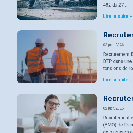
482 du 27
Lire la suite »
Recrute
02 juin 2026
Recrutement B
BTP dans une p
tensions de r
Lire la suite »
Recrutem
02 juin 2026
Recrutement en
(BMO) de Fran
de plusieurs c