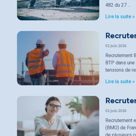
482 du 27
Lire la suite »
Recrute
02 juin 2026
Recrutement B
BTP dans une p
tensions de r
Lire la suite »
Recrutem
02 juin 2026
Recrutement en
(BMO) de Fran
de plusieurs c