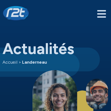
Actualités
Accueil
>
Landerneau