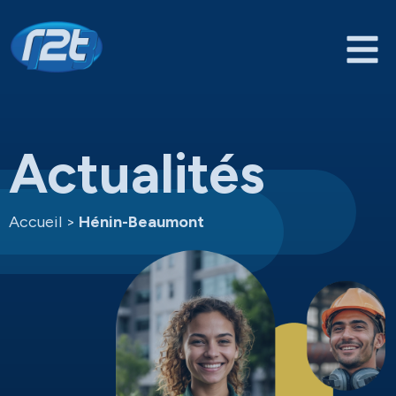
Actualités
Accueil
>
Hénin-Beaumont