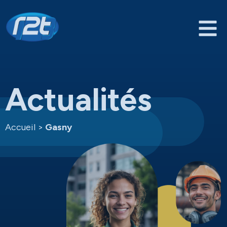
Actualités
Accueil
>
Gasny