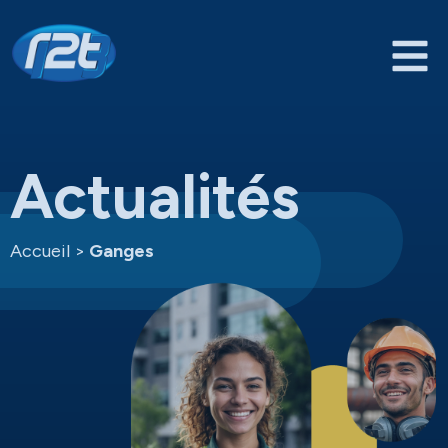
Actualités
Accueil
>
Ganges