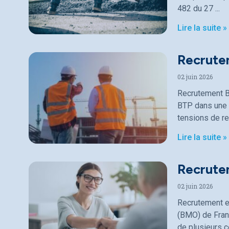
482 du 27
Lire la suite »
Recrute
02 juin 2026
Recrutement B
BTP dans une p
tensions de r
Lire la suite »
Recrutem
02 juin 2026
Recrutement en
(BMO) de Fran
de plusieurs c