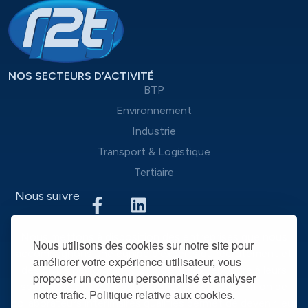
NOS SECTEURS D’ACTIVITÉ
BTP
Environnement
Industrie
Transport & Logistique
Tertiaire
Nous suivre
Nous mettons à disposition des entreprises que nous
Nous utilisons des cookies sur notre site pour
accompagnons une équipe d’experts du recrutement et
améliorer votre expérience utilisateur, vous
des outils performants, afin de mieux répondre à leurs
proposer un contenu personnalisé et analyser
spécificités et leurs attentes. La mise à disposition de
notre trafic. Politique relative aux cookies.
collaborateurs intérimaires qualifiés permet de devenir leur