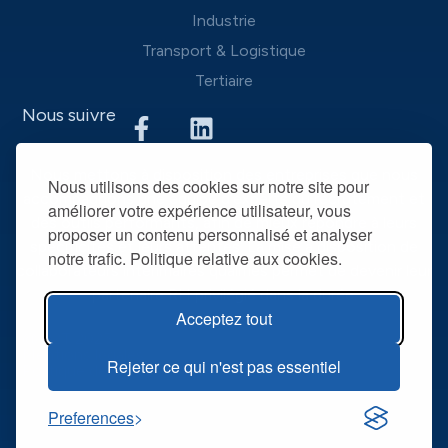
Industrie
Transport & Logistique
Tertiaire
Nous suivre
Nous mettons à disposition des entreprises que nous
Nous utilisons des cookies sur notre site pour
accompagnons une équipe d’experts du recrutement et
améliorer votre expérience utilisateur, vous
des outils performants, afin de mieux répondre à leurs
proposer un contenu personnalisé et analyser
spécificités et leurs attentes. La mise à disposition de
notre trafic. Politique relative aux cookies.
collaborateurs intérimaires qualifiés permet de devenir leur
partenaire RH privilégié dans la durée.
Acceptez tout
@ R2T 2025
Mentions légales
Rejeter ce qui n'est pas essentiel
Politique de confidentialité
Preferences