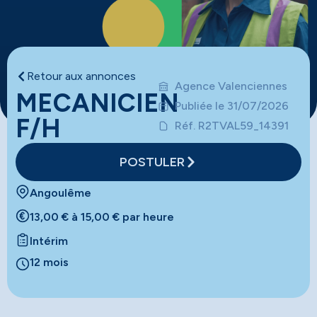
Retour aux annonces
Agence Valenciennes
MECANICIEN
Publiée le 31/07/2026
F/H
Réf. R2TVAL59_14391
POSTULER
Angoulême
13,00 € à 15,00 € par heure
Intérim
12 mois