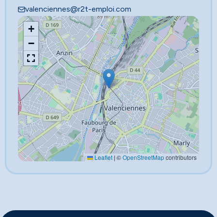
valenciennes@r2t-emploi.com
+
−
Leaflet
|
©
OpenStreetMap
contributors