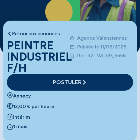
Retour aux annonces
Agence Valenciennes
PEINTRE
Publiée le 11/06/2026
INDUSTRIEL
Réf. R2TVAL59_5556
F/H
POSTULER
Annecy
13,00 € par heure
Intérim
1 mois