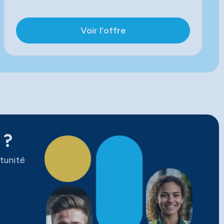
Voir l’offre
 ?
tunité