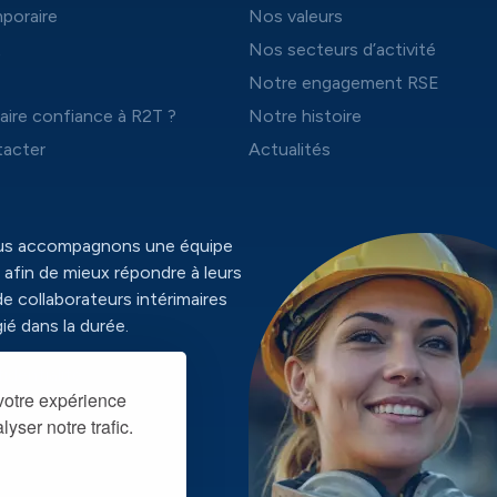
mporaire
Nos valeurs
t
Nos secteurs d’activité
Notre engagement RSE
aire confiance à R2T ?
Notre histoire
acter
Actualités
ous accompagnons une équipe
 afin de mieux répondre à leurs
de collaborateurs intérimaires
ié dans la durée.
identialité
 votre expérience
yser notre trafic.