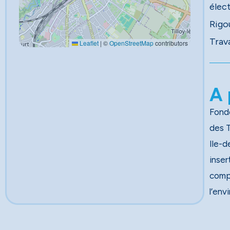
élec
Rigo
Trav
Leaflet
|
©
OpenStreetMap
contributors
A 
Fondé
des Travau
Ile-d
inser
comp
l’env