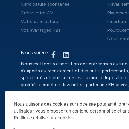
Candidature spontanée
Travail Te
Créez votre CV
Placemen
Votre candidature
Insertion
Vos avantages R2T
Pourquoi f
Nous cont
Nous suivre
Nous mettons à disposition des entreprises que n
d’experts du recrutement et des outils performants,
spécificités et leurs attentes. La mise à disposition 
qualifiés permet de devenir leur partenaire RH privilég
@ R2T 2025 –
Mentions légales
– Politique de conf
Nous utilisons des cookies sur notre site pour améliorer
utilisateur, vous proposer un contenu personnalisé et anal
Politique relative aux cookies.