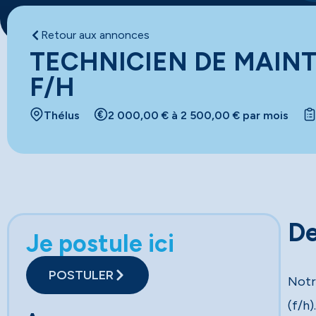
Retour aux annonces
TECHNICIEN DE MAIN
F/H
Thélus
2 000,00 € à 2 500,00 € par mois
De
Je postule ici
POSTULER
Notr
(f/h)