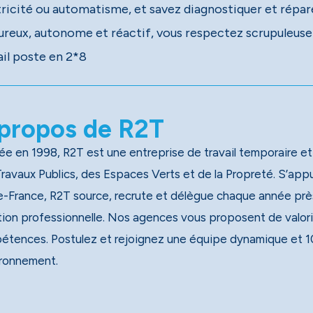
tricité ou automatisme, et savez diagnostiquer et répar
ureux, autonome et réactif, vous respectez scrupuleuse
ail poste en 2*8
propos de R2T
e en 1998, R2T est une entreprise de travail temporaire et
x Publics, des Espaces Verts et de la Propreté. S’appuyant sur un réseau national de 40 agences, dont 13 en
e-France, R2T source, recrute et délègue chaque année près
tion professionnelle. Nos agences vous proposent de valori
étences. Postulez et rejoignez une équipe dynamique et 1
ironnement.