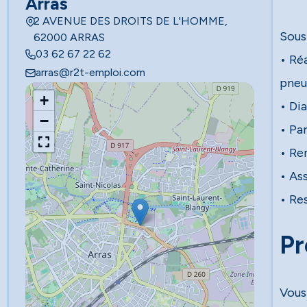
Arras
2 AVENUE DES DROITS DE L'HOMME,
Sous 
62000 ARRAS
03 62 67 22 62
• Ré
arras@r2t-emploi.com
pneu
+
• Di
−
• Pa
• Re
• As
• Res
Pr
Vous