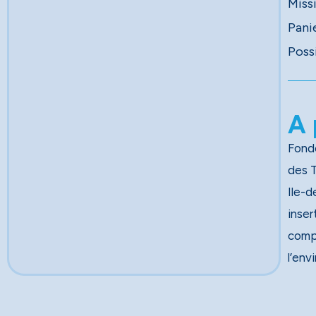
Miss
Pani
Poss
A 
Fondé
des Travau
Ile-d
inser
comp
l’env