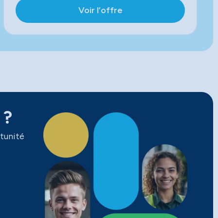
Voir l’offre
 ?
tunité