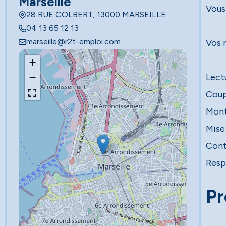
Marseille
Vous
28 RUE COLBERT, 13000 MARSEILLE
04 13 65 12 13
marseille@r2t-emploi.com
Vos 
+
−
Lect
Coup
Mont
Mise 
Cont
Resp
Pr