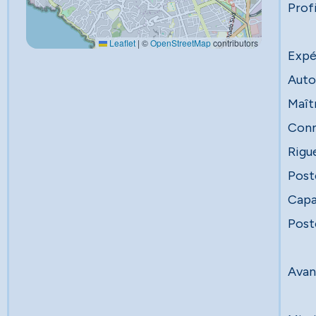
Profi
Leaflet
|
©
OpenStreetMap
contributors
Expé
Auto
Maîtr
Conn
Rigue
Post
Capa
Post
Avan