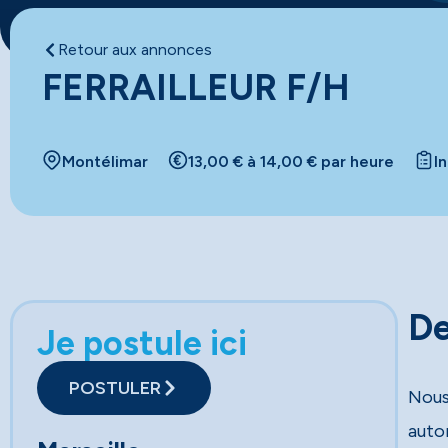
Retour aux annonces
FERRAILLEUR F/H
Montélimar
13,00 € à 14,00 € par heure
I
De
Je postule ici
POSTULER
Nous 
auto