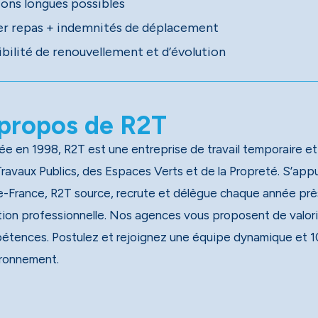
ions longues possibles
er repas + indemnités de déplacement
ibilité de renouvellement et d’évolution
propos de R2T
e en 1998, R2T est une entreprise de travail temporaire et
x Publics, des Espaces Verts et de la Propreté. S’appuyant sur un réseau national de 40 agences, dont 13 en
e-France, R2T source, recrute et délègue chaque année près
tion professionnelle. Nos agences vous proposent de valori
étences. Postulez et rejoignez une équipe dynamique et 1
ironnement.