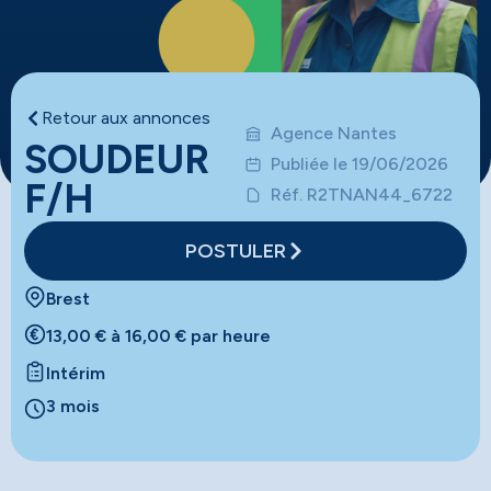
Retour aux annonces
Agence Nantes
SOUDEUR
Publiée le 19/06/2026
F/H
Réf. R2TNAN44_6722
POSTULER
Brest
13,00 € à 16,00 € par heure
Intérim
3 mois