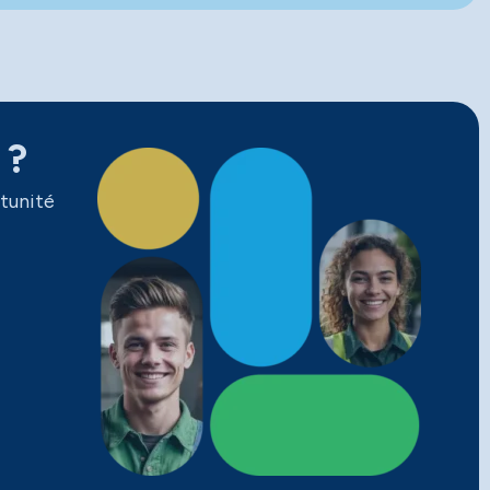
 ?
tunité