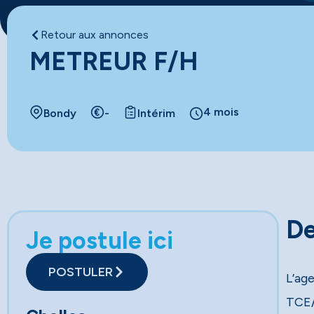
Retour aux annonces
METREUR F/H
4 mois
Bondy
-
Intérim
De
Je postule ici
POSTULER
L’ag
TCE/