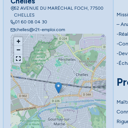
Chelles
52 AVENUE DU MARÉCHAL FOCH, 77500
Missi
CHELLES
01 60 08 04 30
– An
chelles@r2t-emploi.com
-Réal
+
-Con
−
-Dev
-Éch
Pr
Maît
Conn
Rigu