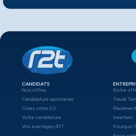
CANDIDATS
ENTREPRI
Nos offres
Notre off
Candidature spontanée
Travail Te
Créez votre CV
Placemen
Votre candidature
Insertion
Vos avantages R2T
Pourquoi f
Nous cont