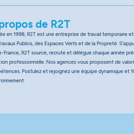
propos de R2T
e en 1998, R2T est une entreprise de travail temporaire et
x Publics, des Espaces Verts et de la Propreté. S’appuyant sur un réseau national de 40 agences, dont 13 en
e-France, R2T source, recrute et délègue chaque année près
tion professionnelle. Nos agences vous proposent de valori
étences. Postulez et rejoignez une équipe dynamique et 1
ironnement.