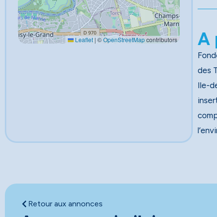
A 
Leaflet
|
©
OpenStreetMap
contributors
Fondé
des Travau
Ile-d
inser
comp
l’env
Retour aux annonces