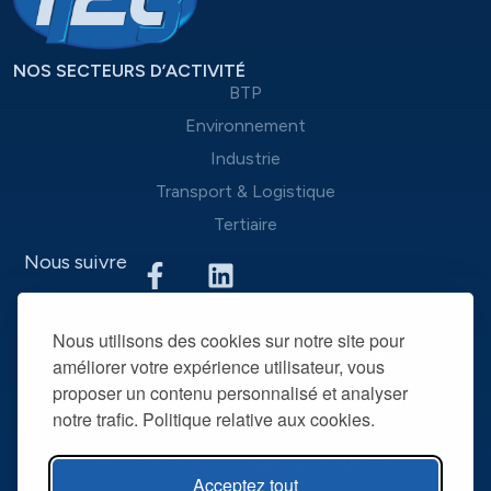
NOS SECTEURS D’ACTIVITÉ
BTP
Environnement
Industrie
Transport & Logistique
Tertiaire
Nous suivre
Nous mettons à disposition des entreprises que nous
Nous utilisons des cookies sur notre site pour
accompagnons une équipe d’experts du recrutement et
améliorer votre expérience utilisateur, vous
des outils performants, afin de mieux répondre à leurs
proposer un contenu personnalisé et analyser
spécificités et leurs attentes. La mise à disposition de
notre trafic. Politique relative aux cookies.
collaborateurs intérimaires qualifiés permet de devenir leur
partenaire RH privilégié dans la durée.
Acceptez tout