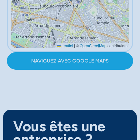
Leaflet
|
©
OpenStreetMap
contributors
NAVIGUEZ AVEC GOOGLE MAPS
Vous êtes une
entreprise ?​