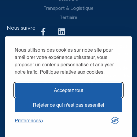
Transport & Logistique
Tertiaire
Nous suivre
Nous mettons à disposition des entreprises que nous
Nous utilisons des cookies sur notre site pour
accompagnons une équipe d’experts du recrutement et
améliorer votre expérience utilisateur, vous
des outils performants, afin de mieux répondre à leurs
proposer un contenu personnalisé et analyser
spécificités et leurs attentes. La mise à disposition de
notre trafic. Politique relative aux cookies.
collaborateurs intérimaires qualifiés permet de devenir leur
partenaire RH privilégié dans la durée.
Acceptez tout
@ R2T 2025
Mentions légales
Rejeter ce qui n'est pas essentiel
Politique de confidentialité
Preferences