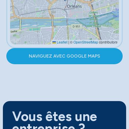
Leaflet
|
©
OpenStreetMap
contributors
NAVIGUEZ AVEC GOOGLE MAPS
Vous êtes une
entreprise ?​