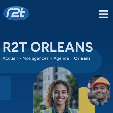
R2T ORLEANS
Accueil
>
Nos agences
>
Agence
>
Orléans