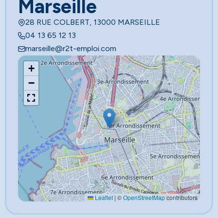
Marseille
28 RUE COLBERT, 13000 MARSEILLE
04 13 65 12 13
marseille@r2t-emploi.com
+
−
Leaflet
|
©
OpenStreetMap
contributors