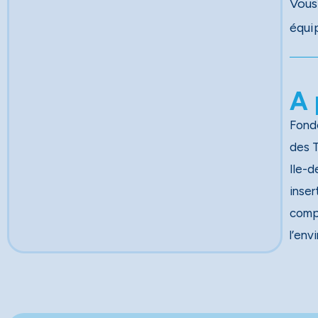
Vous
équi
A 
Fondé
des Travau
Ile-d
inser
comp
l’env