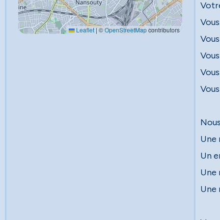
Votre
Vous 
Leaflet
|
©
OpenStreetMap
contributors
Vous
Vous
Vous 
Vous
Nous
Une 
Un e
Une 
Une 