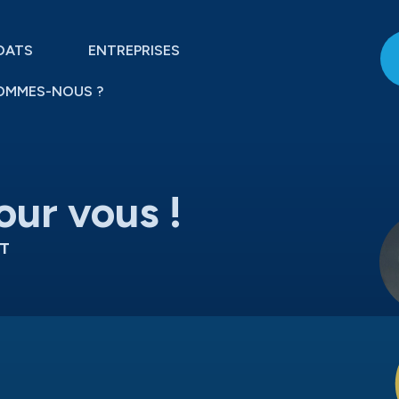
DATS
ENTREPRISES
OMMES-NOUS ?
our vous !
T