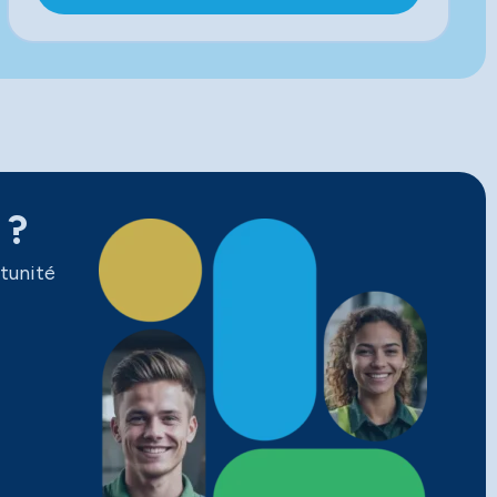
 ?
tunité