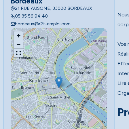
Bordeaux
21 RUE AUSONE, 33000 BORDEAUX
Nous
05 35 56 94 40
bordeaux@r2t-emploi.com
corp
+
−
Vos 
Réal
Effe
Inter
Lire
Organ
Pr