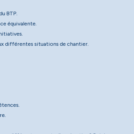
 du BTP.
nce équivalente.
itiatives.
ux différentes situations de chantier.
étences.
re.