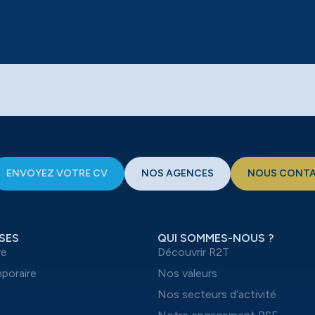
ENVOYEZ VOTRE CV
NOS AGENCES
NOUS CONT
SES
QUI SOMMES-NOUS ?
re
Découvrir R2T
mporaire
Nos valeurs
t
Nos secteurs d’activité