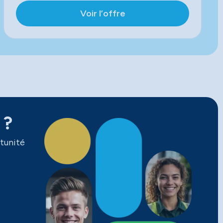
Voir l’offre
 ?
tunité