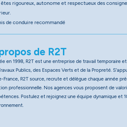
 êtes rigoureux, autonome et respectueux des consignes 
ieur.
is de conduire recommandé
propos de R2T
e en 1998, R2T est une entreprise de travail temporaire et
x Publics, des Espaces Verts et de la Propreté. S’appuyant sur un réseau national de 40 agences, dont 13 en
e-France, R2T source, recrute et délègue chaque année près
tion professionnelle. Nos agences vous proposent de valori
étences. Postulez et rejoignez une équipe dynamique et 1
ironnement.