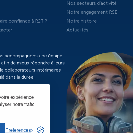
t
Nos secteurs d’activité
Notre engagement RSE
aire confiance à R2T ?
Notre histoire
acter
Actualités
ous accompagnons une équipe
 afin de mieux répondre à leurs
de collaborateurs intérimaires
ié dans la durée.
identialité
 votre expérience
yser notre trafic.
Preferences