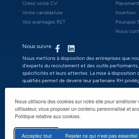
Créez votre CV
Placemen
Votre candidature
Insertion
Vos avantages R2T
Pourquoi f
Nous cont
Nous suivre
Nous mettons à disposition des entreprises que n
d’experts du recrutement et des outils performants,
spécificités et leurs attentes. La mise à disposition 
qualifiés permet de devenir leur partenaire RH privilég
@ R2T 2025 –
Mentions légales
– Politique de conf
Nous utilisons des cookies sur notre site pour améliorer
utilisateur, vous proposer un contenu personnalisé et anal
Politique relative aux cookies.
Acceptez tout
Rejeter ce qui n'est pas essentiel