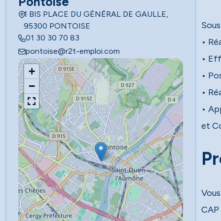
Pontoise
1 BIS PLACE DU GÉNÉRAL DE GAULLE,
Sous 
95300 PONTOISE
01 30 30 70 83
• Réa
pontoise@r2t-emploi.com
• Ef
+
• Po
−
• Réa
• App
et C
Pr
Vous 
CAP 