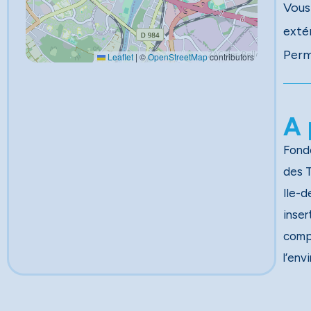
Vous
extér
Perm
Leaflet
|
©
OpenStreetMap
contributors
A 
Fondé
des Travau
Ile-d
inser
comp
l’env