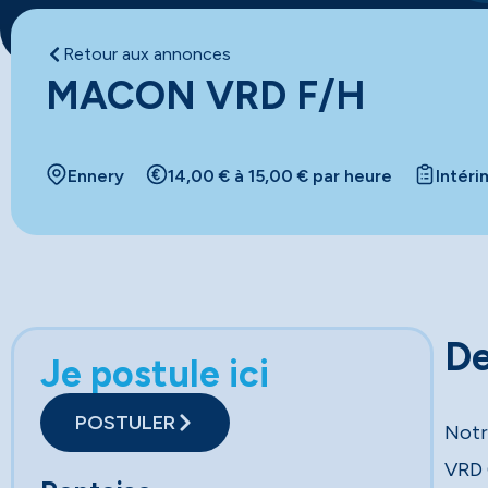
Retour aux annonces
MACON VRD F/H
Ennery
14,00 € à 15,00 € par heure
Intéri
De
Je postule ici
POSTULER
Notr
VRD 