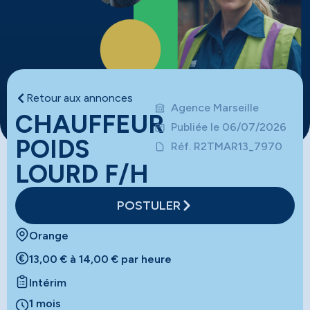
Retour aux annonces
Agence Marseille
CHAUFFEUR
Publiée le 06/07/2026
POIDS
Réf. R2TMAR13_7970
LOURD F/H
POSTULER
Orange
13,00 € à 14,00 € par heure
Intérim
1 mois