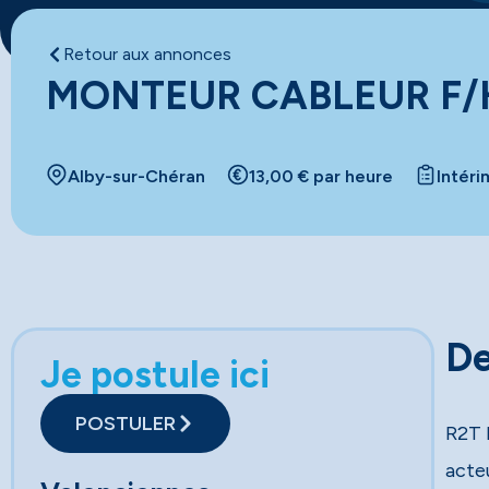
Retour aux annonces
MONTEUR CABLEUR F/
Alby-sur-Chéran
13,00 € par heure
Intéri
De
Je postule ici
POSTULER
R2T 
acte