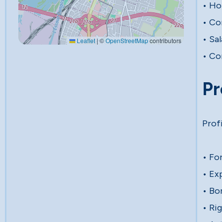
• Hor
• Co
• Sal
Leaflet
|
©
OpenStreetMap
contributors
• Co
Pr
Prof
• Fo
• Ex
• Bo
• Rig