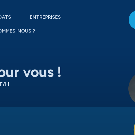
DATS
ENTREPRISES
OMMES-NOUS ?
our vous !
F/H