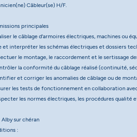
nicien(ne) Câbleur(se) H/F.
missions principales
aliser le câblage d’armoires électriques, machines ou éq
e et interpréter les schémas électriques et dossiers tec
fectuer le montage, le raccordement et le sertissage d
trôler la conformité du câblage réalisé (continuité, sécu
entifier et corriger les anomalies de câblage ou de mont
surer les tests de fonctionnement en collaboration avec
pecter les normes électriques, les procédures qualité et
: Alby sur chéran
itions :