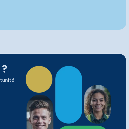
 ?
tunité