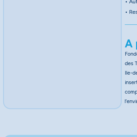
• Au
• Re
A 
Fondé
des Travau
Ile-d
inser
comp
l’env