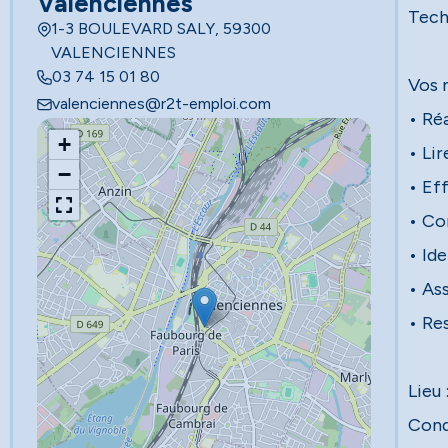
Valenciennes
Tech
1-3 BOULEVARD SALY, 59300
VALENCIENNES
03 74 15 01 80
Vos 
valenciennes@r2t-emploi.com
• Ré
+
• Lir
−
• Ef
• Con
• Id
• As
• Res
Lieu 
Cond