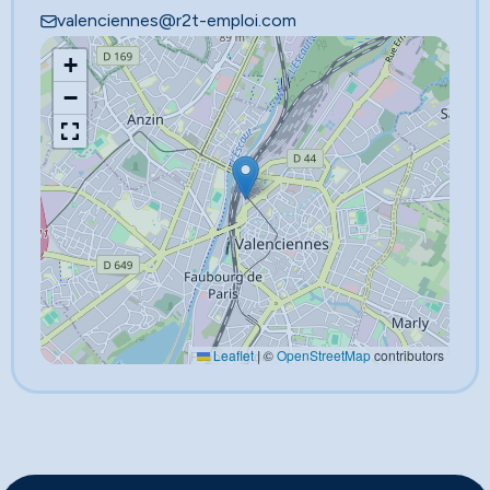
valenciennes@r2t-emploi.com
+
−
Leaflet
|
©
OpenStreetMap
contributors