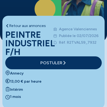
Retour aux annonces
Agence Valenciennes
PEINTRE
Publiée le 02/07/2026
INDUSTRIEL
Réf. R2TVAL59_7932
F/H
POSTULER
Annecy
13,00 € par heure
Intérim
1 mois