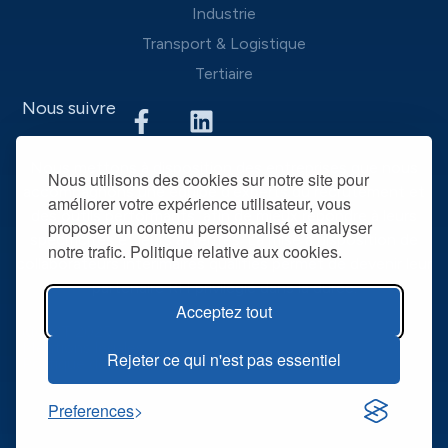
Industrie
Transport & Logistique
Tertiaire
Nous suivre
Nous mettons à disposition des entreprises que nous
Nous utilisons des cookies sur notre site pour
accompagnons une équipe d’experts du recrutement et
améliorer votre expérience utilisateur, vous
des outils performants, afin de mieux répondre à leurs
proposer un contenu personnalisé et analyser
spécificités et leurs attentes. La mise à disposition de
notre trafic. Politique relative aux cookies.
collaborateurs intérimaires qualifiés permet de devenir leur
partenaire RH privilégié dans la durée.
Acceptez tout
@ R2T 2025
Mentions légales
Rejeter ce qui n'est pas essentiel
Politique de confidentialité
Preferences