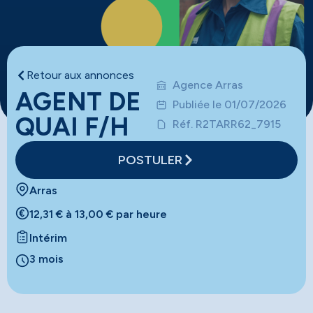
Retour aux annonces
Agence Arras
AGENT DE
Publiée le 01/07/2026
QUAI F/H
Réf. R2TARR62_7915
POSTULER
Arras
12,31 € à 13,00 € par heure
Intérim
3 mois