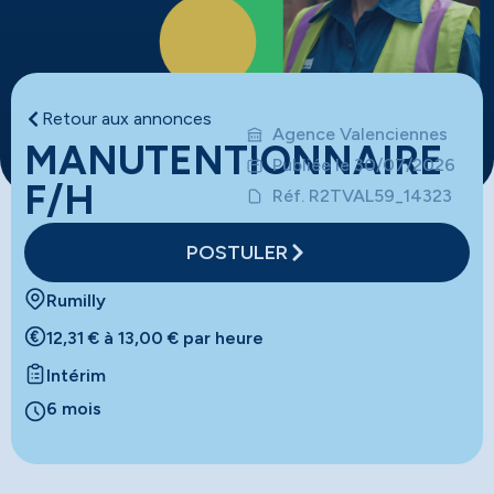
Retour aux annonces
Agence Valenciennes
MANUTENTIONNAIRE
Publiée le 30/07/2026
F/H
Réf. R2TVAL59_14323
POSTULER
Rumilly
12,31 € à 13,00 € par heure
Intérim
6 mois