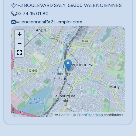
1-3 BOULEVARD SALY, 59300 VALENCIENNES
03 74 15 01 80
valenciennes@r2t-emploi.com
+
−
Leaflet
|
©
OpenStreetMap
contributors