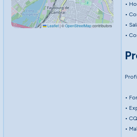
• Ho
• Co
• Sal
Leaflet
|
©
OpenStreetMap
contributors
• Co
Pr
Prof
• Fo
• Ex
• CQ
• Ma