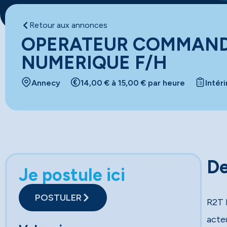
Retour aux annonces
OPERATEUR COMMAN
NUMERIQUE F/H
Annecy
14,00 € à 15,00 € par heure
Intér
De
Je postule ici
POSTULER
R2T 
acte