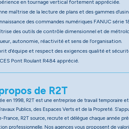
périence en tournage vertical fortement appréciée.
nne maîtrise de la lecture de plans et des gammes d’usin
nnaissance des commandes numériques FANUC série 18
îtrise des outils de contrôle dimensionnel et de métrolo
ueur, autonomie, réactivité et sens de l’organisation.
rit d’équipe et respect des exigences qualité et sécurit
CES Pont Roulant R484 apprécié.
propos de R2T
e en 1998, R2T est une entreprise de travail temporaire et
x Publics, des Espaces Verts et de la Propreté. S’appuyant sur un réseau national de 40 agences, dont 13 en
e-France, R2T source, recrute et délègue chaque année près
tion professionnelle. Nos agences vous proposent de valori