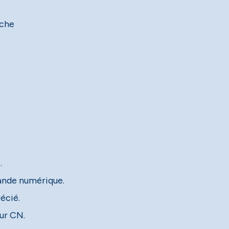
uche
.
ande numérique.
écié.
sur CN.