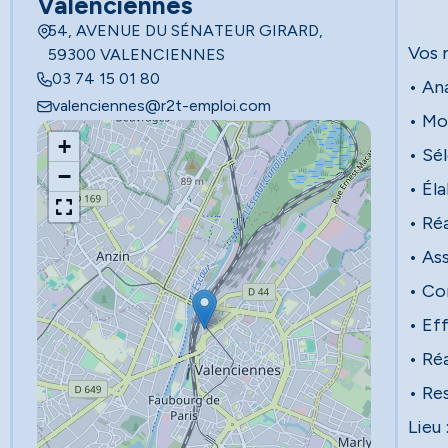
Valenciennes
54, AVENUE DU SÉNATEUR GIRARD,
Vos 
59300 VALENCIENNES
03 74 15 01 80
• An
valenciennes@r2t-emploi.com
• Mo
+
• Sél
−
• Él
• Ré
• Ass
• Co
• Ef
• Ré
• Re
Lieu