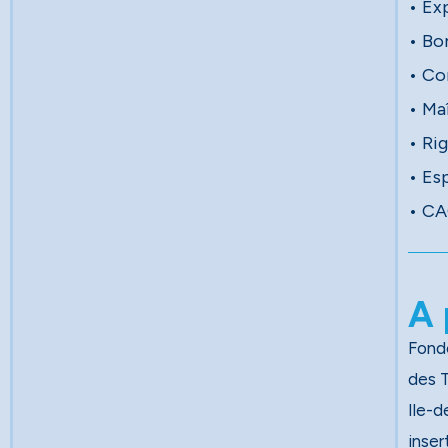
• Ex
• Bo
• Co
• Ma
• Rig
• Esp
• CA
A 
Fondé
des Travau
Ile-d
inser