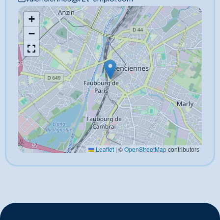
+
−
Leaflet
|
©
OpenStreetMap
contributors