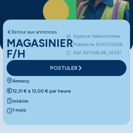
Retour aux annonces
Agence Valenciennes
MAGASINIER
Publiée le 30/07/2026
F/H
Réf. R2TVAL59_14331
POSTULER
Annecy
12,31 € à 13,00 € par heure
Intérim
1 mois