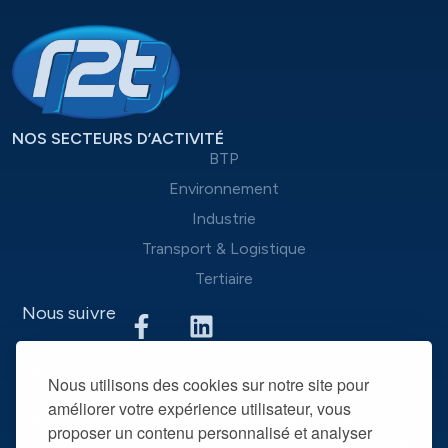
NOS SECTEURS D’ACTIVITÉ
BTP
Environnement
Industrie
Transport & Logistique
Tertiaire
Nous suivre
Nous mettons à disposition des entreprises que nous
Nous utilisons des cookies sur notre site pour
accompagnons une équipe d’experts du recrutement et
améliorer votre expérience utilisateur, vous
des outils performants, afin de mieux répondre à leurs
proposer un contenu personnalisé et analyser
spécificités et leurs attentes. La mise à disposition de