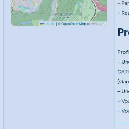
– Pa
– Re
Leaflet
|
©
OpenStreetMap
contributors
Pr
Profi
– Un
CATE
(Gar
– Une
– Vou
– Vou