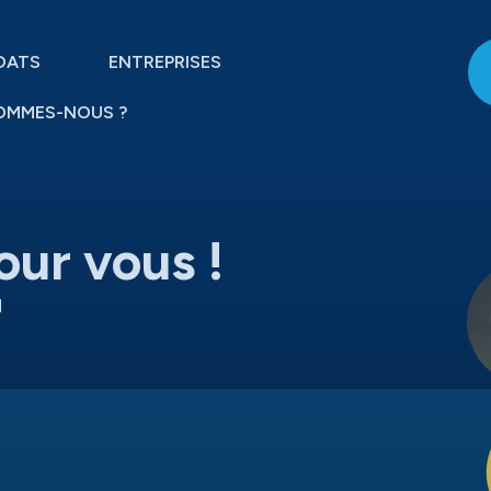
DATS
ENTREPRISES
OMMES-NOUS ?
our vous !
H