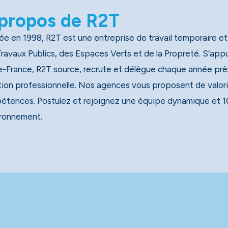
propos de R2T
e en 1998, R2T est une entreprise de travail temporaire et
x Publics, des Espaces Verts et de la Propreté. S’appuyant sur un réseau national de 40 agences, dont 13 en
e-France, R2T source, recrute et délègue chaque année près
tion professionnelle. Nos agences vous proposent de valori
étences. Postulez et rejoignez une équipe dynamique et 1
ironnement.