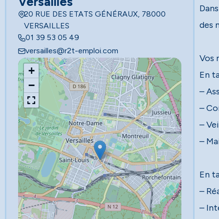
Versailles
Dans
20 RUE DES ETATS GÉNÉRAUX, 78000
des 
VERSAILLES
01 39 53 05 49
versailles@r2t-emploi.com
Vos 
+
En t
−
– Ass
– Co
– Vei
– Ma
En ta
– Ré
– In