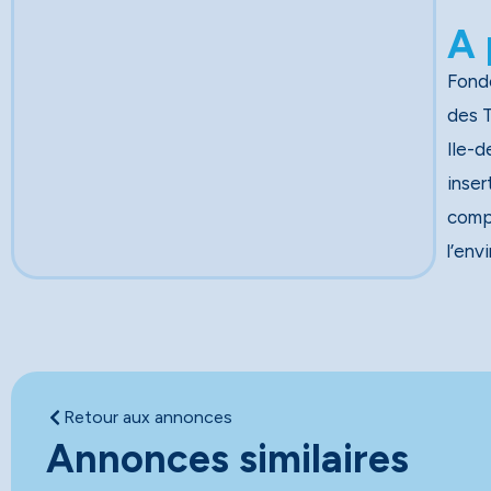
A 
Fondé
des Travau
Ile-d
inser
comp
l’env
Retour aux annonces
Annonces similaires