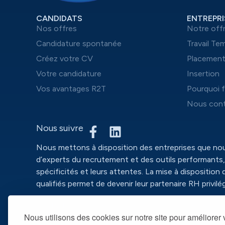
CANDIDATS
ENTREPRI
Nos offres
Notre off
Candidature spontanée
Travail Te
Créez votre CV
Placemen
Votre candidature
Insertion
Vos avantages R2T
Pourquoi f
Nous cont
Nous suivre
Nous mettons à disposition des entreprises que n
d’experts du recrutement et des outils performants,
spécificités et leurs attentes. La mise à disposition 
qualifiés permet de devenir leur partenaire RH privilég
@ R2T 2025 –
Mentions légales
– Politique de conf
Nous utilisons des cookies sur notre site pour améliorer