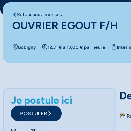
Retour aux annonces
OUVRIER EGOUT F/H
Bobigny
12,31 € à 13,00 € par heure
Intéri
De
Je postule ici
POSTULER
Re