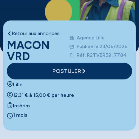
Retour aux annonces
Agence Lille
MACON
Publiée le 23/06/2026
VRD
Réf. R2TVER59_7784
POSTULER
Lille
12,31 € à 15,00 € par heure
Intérim
1 mois