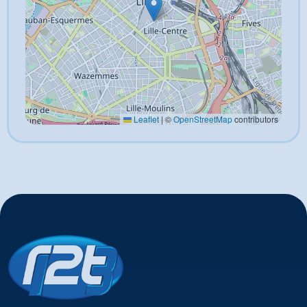
Leaflet
|
©
OpenStreetMap
contributors