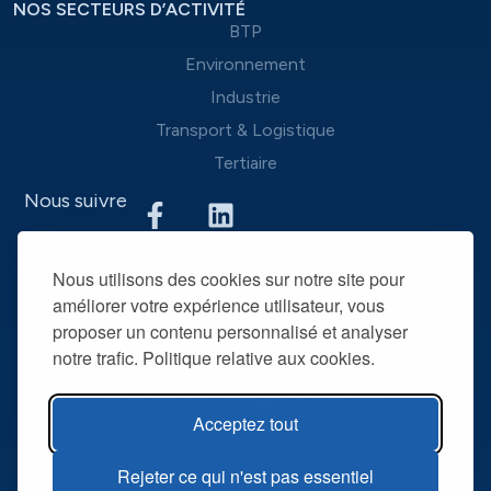
NOS SECTEURS D’ACTIVITÉ
BTP
Environnement
Industrie
Transport & Logistique
Tertiaire
Nous suivre
Nous mettons à disposition des entreprises que nous
Nous utilisons des cookies sur notre site pour
accompagnons une équipe d’experts du recrutement et
améliorer votre expérience utilisateur, vous
des outils performants, afin de mieux répondre à leurs
proposer un contenu personnalisé et analyser
spécificités et leurs attentes. La mise à disposition de
notre trafic. Politique relative aux cookies.
collaborateurs intérimaires qualifiés permet de devenir leur
partenaire RH privilégié dans la durée.
Acceptez tout
@ R2T 2025
Mentions légales
Rejeter ce qui n'est pas essentiel
Politique de confidentialité