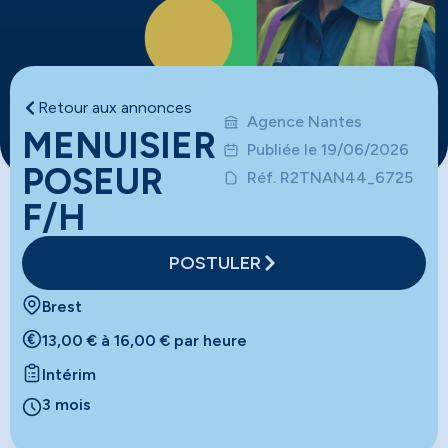
Retour aux annonces
Agence Nantes
MENUISIER
Publiée le 19/06/2026
POSEUR
Réf. R2TNAN44_6725
F/H
POSTULER
Brest
13,00 € à 16,00 € par heure
Intérim
3 mois