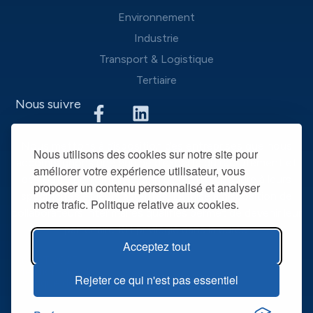
Environnement
Industrie
Transport & Logistique
Tertiaire
Nous suivre
Nous mettons à disposition des entreprises que nous
Nous utilisons des cookies sur notre site pour
accompagnons une équipe d’experts du recrutement et
améliorer votre expérience utilisateur, vous
des outils performants, afin de mieux répondre à leurs
proposer un contenu personnalisé et analyser
spécificités et leurs attentes. La mise à disposition de
notre trafic. Politique relative aux cookies.
collaborateurs intérimaires qualifiés permet de devenir leur
partenaire RH privilégié dans la durée.
Acceptez tout
@ R2T 2025
Mentions légales
Rejeter ce qui n'est pas essentiel
Politique de confidentialité