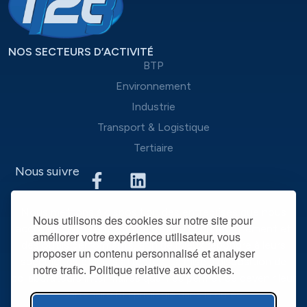
NOS SECTEURS D’ACTIVITÉ
BTP
Environnement
Industrie
Transport & Logistique
Tertiaire
Nous suivre
Nous mettons à disposition des entreprises que nous
Nous utilisons des cookies sur notre site pour
accompagnons une équipe d’experts du recrutement et
améliorer votre expérience utilisateur, vous
des outils performants, afin de mieux répondre à leurs
proposer un contenu personnalisé et analyser
spécificités et leurs attentes. La mise à disposition de
notre trafic. Politique relative aux cookies.
collaborateurs intérimaires qualifiés permet de devenir leur
partenaire RH privilégié dans la durée.