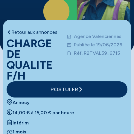
Retour aux annonces
Agence Valenciennes
CHARGE
Publiée le 19/06/2026
DE
Réf. R2TVAL59_6715
QUALITE
F/H
POSTULER
Annecy
14,00 € à 15,00 € par heure
Intérim
1 mois