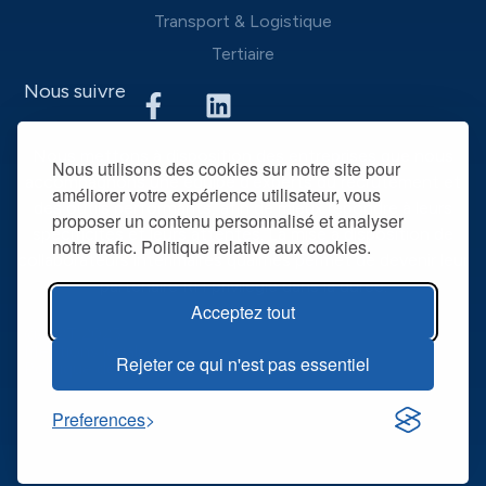
Transport & Logistique
Tertiaire
Nous suivre
Nous mettons à disposition des entreprises que nous
Nous utilisons des cookies sur notre site pour
accompagnons une équipe d’experts du recrutement et
améliorer votre expérience utilisateur, vous
des outils performants, afin de mieux répondre à leurs
proposer un contenu personnalisé et analyser
spécificités et leurs attentes. La mise à disposition de
notre trafic. Politique relative aux cookies.
collaborateurs intérimaires qualifiés permet de devenir leur
partenaire RH privilégié dans la durée.
Acceptez tout
@ R2T 2025
Mentions légales
Rejeter ce qui n'est pas essentiel
Politique de confidentialité
Preferences