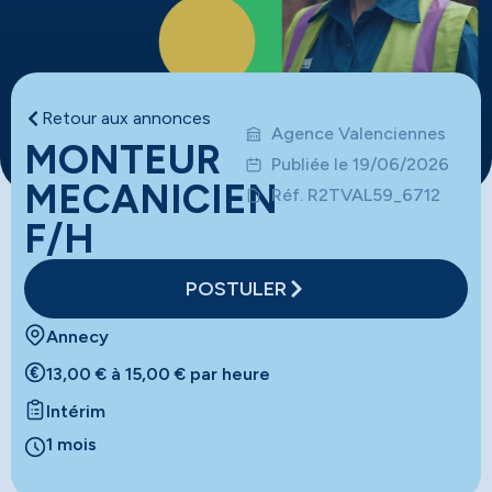
Retour aux annonces
Agence Valenciennes
MONTEUR
Publiée le 19/06/2026
MECANICIEN
Réf. R2TVAL59_6712
F/H
POSTULER
Annecy
13,00 € à 15,00 € par heure
Intérim
1 mois