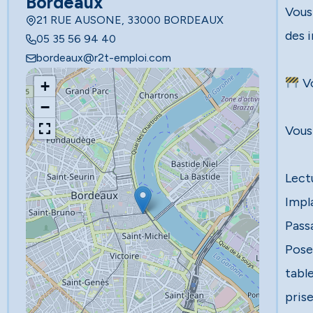
Bordeaux
Vous
21 RUE AUSONE, 33000 BORDEAUX
des i
05 35 56 94 40
bordeaux@r2t-emploi.com
Vo
+
−
Vous 
Lect
Impl
Passa
Pose
tabl
pris