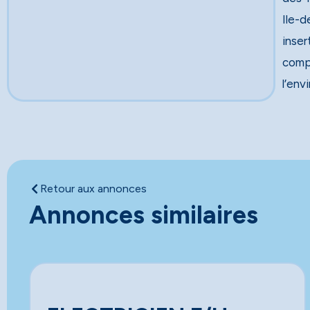
Ile-d
inser
comp
l’env
Retour aux annonces
Annonces similaires