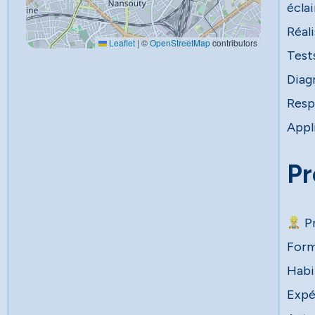
écla
Réal
Leaflet
|
©
OpenStreetMap
contributors
Test
Diag
Resp
Appli
Pr
Pr
Form
Habil
Expé