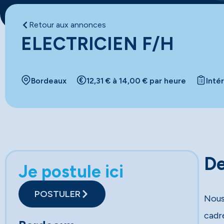
Retour aux annonces
ELECTRICIEN F/H
Bordeaux
12,31 € à 14,00 € par heure
Inté
De
Je postule ici
POSTULER
Nous
cadr