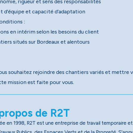
nomie, rigueur et sens des responsabilités
nditions :
ons en intérim selon les besoins du client
tiers situés sur Bordeaux et alentours
us souhaitez rejoindre des chantiers variés et mettre 
tte mission est faite pour vous.
propos de R2T
e en 1998, R2T est une entreprise de travail temporaire et
x Publics, des Espaces Verts et de la Propreté. S’appuyant sur un réseau national de 40 agences, dont 13 en